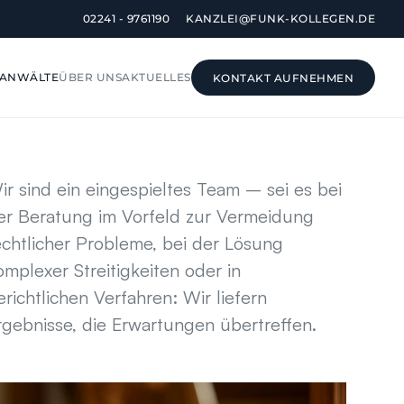
02241 - 9761190
KANZLEI@FUNK-KOLLEGEN.DE
SANWÄLTE
ÜBER UNS
AKTUELLES
KONTAKT AUFNEHMEN
KONTAKT AUFNEHMEN
ir sind ein eingespieltes Team – sei es bei 
er Beratung im Vorfeld zur Vermeidung 
echtlicher Probleme, bei der Lösung 
omplexer Streitigkeiten oder in 
erichtlichen Verfahren: Wir liefern 
rgebnisse, die Erwartungen übertreffen.