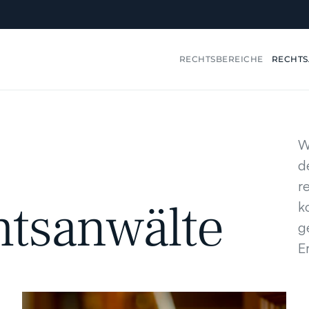
RECHTSBEREICHE
RECHT
W
d
r
htsanwälte
k
g
E