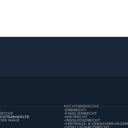
RECHTSBEREICHE
E
ERBRECHT
REICHE
FAMILIENRECHT
ECHTSANWÄLTE
MIETRECHT
 DER NÄHE
INSOLVENZRECHT
VERTRAGS- & VERSICHERUNGSR
S
GESELLSCHAFTSRECHT